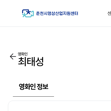
영화인
최태성
영화인 정보