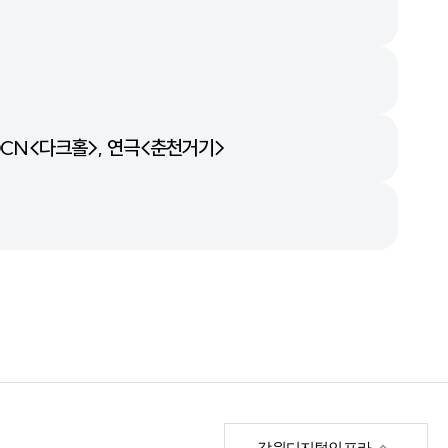
OCN<다크홀>, 연극<춘천거기>
한국영상위원회
강원디지털인프라