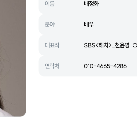
이름
배정화
분야
배우
대표작
SBS<해치>_천윤영, 
연락처
010-4665-4286