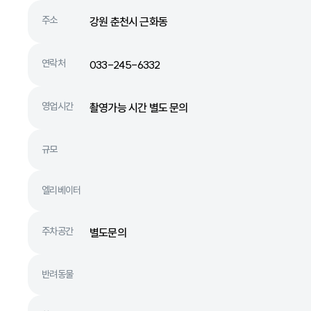
주소
강원 춘천시 근화동
연락처
033-245-6332
영업시간
촬영가능 시간 별도 문의
규모
엘리베이터
주차공간
별도문의
반려동물