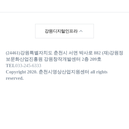
한국영상위원회
강원디지털인프라
강원영상위원회
(24461)강원특별자치도 춘천시 서면 박사로 882 (재)강원정
강원메타버스지원센
터
보문화산업진흥원 강원창작개발센터 2층 209호
TEL
033-245-6333
강원콘텐츠코리아랩
Copyright 2020. 춘천시영상산업지원센터 all rights
reserved.
춘천시청
춘천관광포털