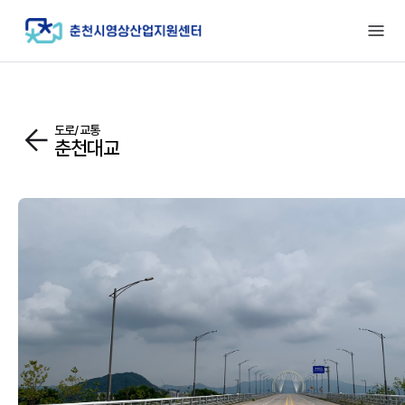
도로/교통
춘천대교